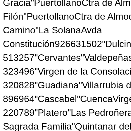
Gracia"PuertollanoCtra de Al
Filón"PuertollanoCtra de Almo
Camino"La SolanaAvda
Constitución926631502"Dulcin
513257"Cervantes"Valdepeñas
323496"Virgen de la Consola
320828"Guadiana"Villarrubia 
896964"Cascabel"CuencaVirge
220789"Platero"Las Pedroñer
Sagrada Familia"Quintanar d