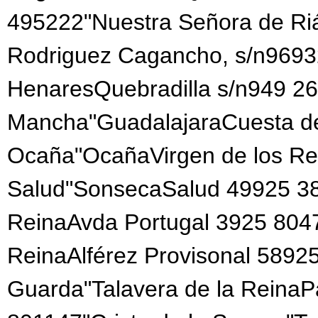
495222"Nuestra Señora de Ri
Rodriguez Cagancho, s/n969
HenaresQuebradilla s/n949 26
Mancha"GuadalajaraCuesta d
Ocaña"OcañaVirgen de los Re
Salud"SonsecaSalud 49925 380
ReinaAvda Portugal 3925 80472
ReinaAlférez Provisonal 5892
Guarda"Talavera de la Reina