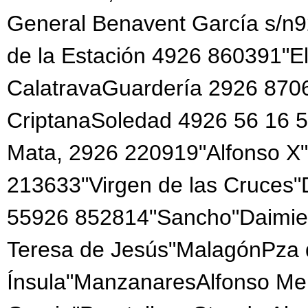
General Benavent García s/n
de la Estación 4926 860391"El
CalatravaGuardería 2926 870
CriptanaSoledad 4926 56 16 5
Mata, 2926 220919"Alfonso X"
213633"Virgen de las Cruces
55926 852814"Sancho"Daimie
Teresa de Jesús"MalagónPza 
Ínsula"ManzanaresAlfonso Me