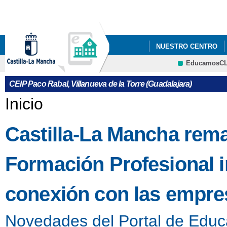
Pa
co
pri
NUESTRO CENTRO
EducamosC
VÍDEO EXPLICATIVO
Cultura
CEIP Paco Rabal, Villanueva de la Torre (Guadalajara)
Se encuentra usted aquí
Inicio
Castilla-La Mancha rem
Formación Profesional 
conexión con las empres
Novedades del Portal de Educ